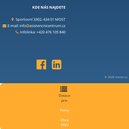
KDE NÁS NAJDETE
Sportovní 3302, 434 01 MOST
E-mail:
info
asistencnicentrum.cz
Infolinka: +420 476 105 840
© 2026 Insion.cz
Dotace
pro:
Firmy
Obce
NNO