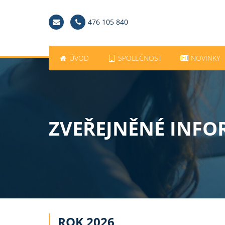
476 105 840
ÚVOD
SPOLEČNOST
NOVINKY
ZVEŘEJNĚNÉ INFO
ROK 2026