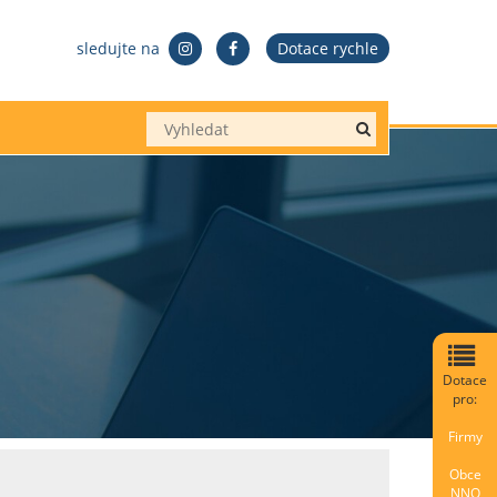
sledujte na
Dotace rychle
Dotace
pro:
Firmy
Obce
NNO