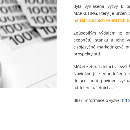
Byla vyhlášena výzvy k p
MARKETING, který je určen 
na zahraničních veletrzích a
Způsobilým výdajem je pr
exponátů, stánku a jeho vy
cizojazyčné marketingové pro
prospekty atd.
Můžete získat dotaci ve výši 5
Novinkou je zjednodušená m
dotace není povinen vykaz
oddělené účetnictví.
Bližší informace o výzvě:
http