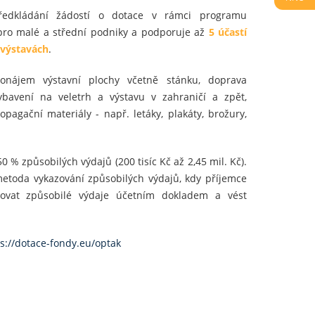
ředkládání žádostí o dotace v rámci programu
pro malé a střední podniky a podporuje až
5 účastí
 výstavách
.
onájem výstavní plochy včetně stánku, doprava
bavení na veletrh a výstavu v zahraničí a zpět,
pagační materiály - např. letáky, plakáty, brožury,
0 % způsobilých výdajů (200 tisíc Kč až 2,45 mil. Kč).
etoda vykazování způsobilých výdajů, kdy příjemce
ovat způsobilé výdaje účetním dokladem a vést
s://dotace-fondy.eu/optak