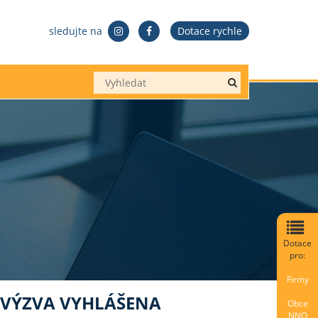
sledujte na
Dotace rychle
Dotace
pro:
Firmy
. VÝZVA VYHLÁŠENA
Obce
NNO