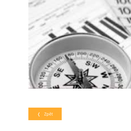
❬ Zpět